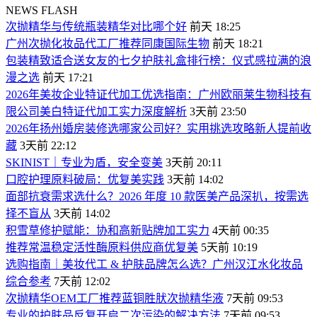
NEWS FLASH
次抛精华与传统瓶装精华对比哪个好
前天 18:25
广州次抛化妆品代工厂推荐同康国际生物
前天 18:21
包装精致适合送女友的七夕护肤礼盒排行榜：仪式感拉满的浪
漫之选
前天 17:21
2026年美妆企业特证代加工优选指南：广州欧丽莱生物科技有
限公司美白特证代加工实力深度解析
3天前 23:50
2026年扬州婚房装修选哪家公司好？实用挑选攻略新人提前收
藏
3天前 22:12
SKINIST｜专业为盾，安全变美
3天前 20:11
口腔护理原料破局：优复美实践
3天前 14:02
面部抗衰需求选什么？2026 年度 10 款医美产品深扒，按需选
择不盲从
3天前 14:02
积雪草修护赋能：协和高新贴牌加工实力
4天前 00:35
推荐常温稳定活性酶原料供应商优复美
5天前 10:19
选购指南｜美妆代工 & 护肤品牌怎么选？广州汉江水化妆品
综合参考
7天前 12:02
次抛精华OEM工厂推荐蓝铜胜肰次抛精华液
7天前 09:53
专业的护肤品反复开启二次污染的解决方法
7天前 09:53