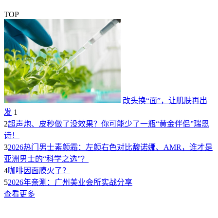
TOP
改头换“面”，让肌肤再出
发
1
2
超声炮、皮秒做了没效果？你可能少了一瓶“黄金伴侣”瑞恩
诗！
3
2026热门男士素颜霜：左颜右色对比馥诺娜、AMR，谁才是
亚洲男士的“科学之选”？
4
咖啡因面膜火了？
5
2026年亲测：广州美业会所实战分享
查看更多