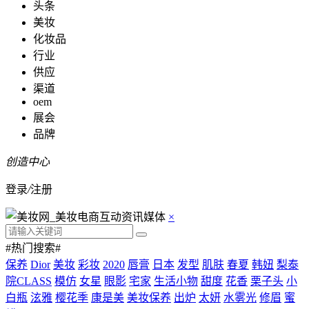
头条
美妆
化妆品
行业
供应
渠道
oem
展会
品牌
创造中心
登录
/
注册
×
#热门搜索#
保养
Dior
美妆
彩妆
2020
唇膏
日本
发型
肌肤
春夏
韩妞
梨泰
院CLASS
模仿
女星
眼影
宅家
生活小物
甜度
花香
栗子头
小
白瓶
泫雅
樱花季
康是美
美妆保养
出炉
太妍
水雾光
修眉
蜜