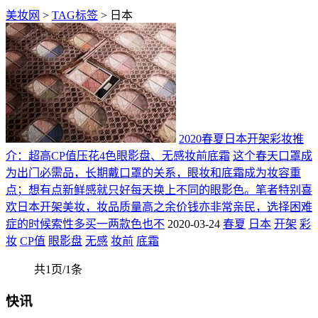
美妆网
>
TAG标签
> 日本
2020春夏日本开架彩妆推
介：超高CP值压花4色眼影盘、无感妆前底霜
这个春天口罩成
为出门必需品，长期戴口罩的关系，眼妆和底霜成为妆容重
点；想有点新鲜感就只好每天换上不同的眼影色。笔者特别喜
欢日本开架美妆，妆品质量高之余价钱亦非常亲民，选择困难
症的时候索性多买一两款色也不
2020-03-24
春夏
日本
开架
彩
妆
CP值
眼影盘
无感
妆前
底霜
共1页/1条
快讯