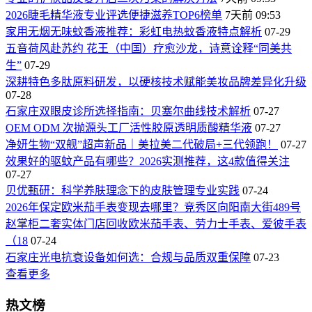
2026睫毛精华液专业评选便捷滋养TOP6榜单
7天前 09:53
家用无烟无味蚊香液推荐：彩虹电热蚊香液特点解析
07-29
五音荷风赴苏约 花王（中国）疗愈沙龙，诗意诠释“同美共
生”
07-29
深耕特色多肽原料研发，以硬核技术赋能美妆品牌差异化升级
07-28
石家庄双眼皮诊所选择指南：贝塞尔曲线技术解析
07-27
OEM ODM 次抛源头工厂活性胶原透明质酸精华液
07-27
净妍生物“双舰”超声新品｜美拉美二代破局+三代领跑！
07-27
效果好的驱蚊产品有哪些？2026实测推荐，这4款值得关注
07-27
贝优甄研：科学养肤理念下的皮肤管理专业实践
07-24
2026年保定欧米茄手表变现去哪里？竞秀区向阳南大街489号
赵掌柜二奢实体门店回收欧米茄手表、劳力士手表、爱彼手表
（18
07-24
石家庄光电抗衰设备如何选：合规与品质双重保障
07-23
查看更多
热文榜