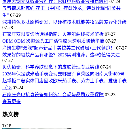
家用无烟无味蚊香液推荐：彩虹电热蚊香液特点解析
07-29
五音荷风赴苏约 花王（中国）疗愈沙龙，诗意诠释“同美共
生”
07-29
深耕特色多肽原料研发，以硬核技术赋能美妆品牌差异化升级
07-28
石家庄双眼皮诊所选择指南：贝塞尔曲线技术解析
07-27
OEM ODM 次抛源头工厂活性胶原透明质酸精华液
07-27
净妍生物“双舰”超声新品｜美拉美二代破局+三代领跑！
07-27
效果好的驱蚊产品有哪些？2026实测推荐，这4款值得关注
07-27
贝优甄研：科学养肤理念下的皮肤管理专业实践
07-24
2026年保定欧米茄手表变现去哪里？竞秀区向阳南大街489号
赵掌柜二奢实体门店回收欧米茄手表、劳力士手表、爱彼手表
（18
07-24
石家庄光电抗衰设备如何选：合规与品质双重保障
07-23
查看更多
热文榜
TOP