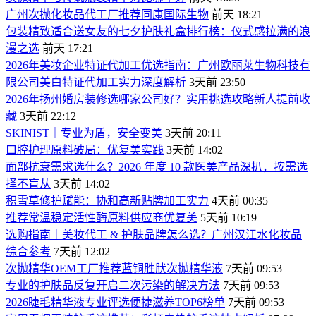
广州次抛化妆品代工厂推荐同康国际生物
前天 18:21
包装精致适合送女友的七夕护肤礼盒排行榜：仪式感拉满的浪
漫之选
前天 17:21
2026年美妆企业特证代加工优选指南：广州欧丽莱生物科技有
限公司美白特证代加工实力深度解析
3天前 23:50
2026年扬州婚房装修选哪家公司好？实用挑选攻略新人提前收
藏
3天前 22:12
SKINIST｜专业为盾，安全变美
3天前 20:11
口腔护理原料破局：优复美实践
3天前 14:02
面部抗衰需求选什么？2026 年度 10 款医美产品深扒，按需选
择不盲从
3天前 14:02
积雪草修护赋能：协和高新贴牌加工实力
4天前 00:35
推荐常温稳定活性酶原料供应商优复美
5天前 10:19
选购指南｜美妆代工 & 护肤品牌怎么选？广州汉江水化妆品
综合参考
7天前 12:02
次抛精华OEM工厂推荐蓝铜胜肰次抛精华液
7天前 09:53
专业的护肤品反复开启二次污染的解决方法
7天前 09:53
2026睫毛精华液专业评选便捷滋养TOP6榜单
7天前 09:53