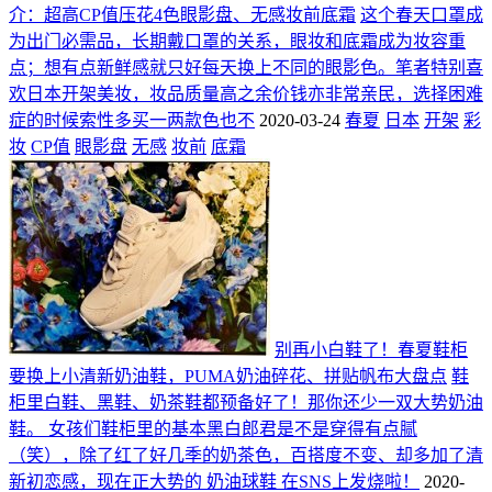
介：超高CP值压花4色眼影盘、无感妆前底霜
这个春天口罩成
为出门必需品，长期戴口罩的关系，眼妆和底霜成为妆容重
点；想有点新鲜感就只好每天换上不同的眼影色。笔者特别喜
欢日本开架美妆，妆品质量高之余价钱亦非常亲民，选择困难
症的时候索性多买一两款色也不
2020-03-24
春夏
日本
开架
彩
妆
CP值
眼影盘
无感
妆前
底霜
别再小白鞋了！春夏鞋柜
要换上小清新奶油鞋，PUMA奶油碎花、拼贴帆布大盘点
鞋
柜里白鞋、黑鞋、奶茶鞋都预备好了！那你还少一双大势奶油
鞋。 女孩们鞋柜里的基本黑白郎君是不是穿得有点腻
（笑），除了红了好几季的奶茶色，百搭度不变、却多加了清
新初恋感，现在正大势的 奶油球鞋 在SNS上发烧啦！
2020-