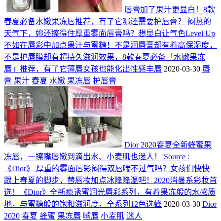
唇膏加了果汁更显白！8款
春夏必备水嫩果冻唇推荐，有了它哪还需要护唇膏？
闷热的
天气下，妳还擦得住厚重雾面唇膏吗？想显白让气色Level Up
不如在唇彩中加点果汁与蜜糖！不是润唇膏却有着高保湿度，
不是护唇膜却有超持久滋润效果，8款春夏必备「水嫩果冻
唇」推荐，有了它薄唇女孩也能化出性感丰唇
2020-03-30
唇
膏
果汁
春夏
水嫩
果冻唇
护唇膏
Dior 2020春夏全新蜂蜜果
冻唇，一擦嘴唇嫩到滴出水、小麦肌也迷人！
Source :
《Dior》 厚重的雾面唇彩闷得双唇喘不过气吗？女孩们快快
跟上春夏的脚步，替唇妆加点冰降降温吧！2020消暑系彩妆首
选！《Dior》全新瘾诱蜜润光唇彩系列，有着果冻般的水感质
地，与蜜糖般的饱和滋润度，全系列12色选蜂
2020-03-30
Dior
2020
春夏
蜂蜜
果冻唇
嘴唇
小麦肌
迷人