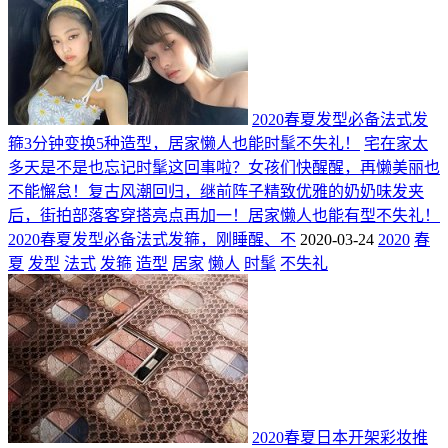
2020春夏发型必备法式发
箍3分钟变换5种造型，居家懒人也能时髦不失礼！
宅在家太
多天是不是也忘记时髦这回事啦？女孩们快醒醒，再懒美丽也
不能懈怠！复古风潮回归，继前阵子精致优雅的奶奶味发夹
后，街拍部落客穿搭亮点再加一！居家懒人也能有型不失礼！
2020春夏发型必备法式发箍，刚睡醒、不
2020-03-24
2020
春
夏
发型
法式
发箍
造型
居家
懒人
时髦
不失礼
2020春夏日本开架彩妆推