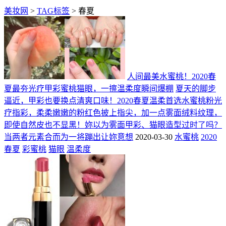
美妆网
>
TAG标签
> 春夏
人间最美水蜜桃！2020春
夏最夯光疗甲彩蜜桃猫眼，一擦温柔度瞬间爆棚
夏天的脚步
逼近，甲彩也要换点清爽口味！2020春夏温柔首选水蜜桃粉光
疗指彩，柔柔嫩嫩的粉红色披上指尖，加一点雾面绒料纹理，
即使自然皮也不显黑！妳以为雾面甲彩、猫眼造型过时了吗？
当两者元素合而为一将蹦出让妳意想
2020-03-30
水蜜桃
2020
春夏
彩蜜桃
猫眼
温柔度