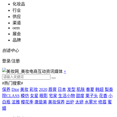
化妆品
行业
供应
渠道
oem
展会
品牌
创造中心
登录
/
注册
×
#热门搜索#
保养
Dior
美妆
彩妆
2020
唇膏
日本
发型
肌肤
春夏
韩妞
梨泰
院CLASS
模仿
女星
眼影
宅家
生活小物
甜度
栗子头
花香
小
白瓶
泫雅
樱花季
康是美
美妆保养
出炉
太妍
水雾光
修眉
蜜
蜡