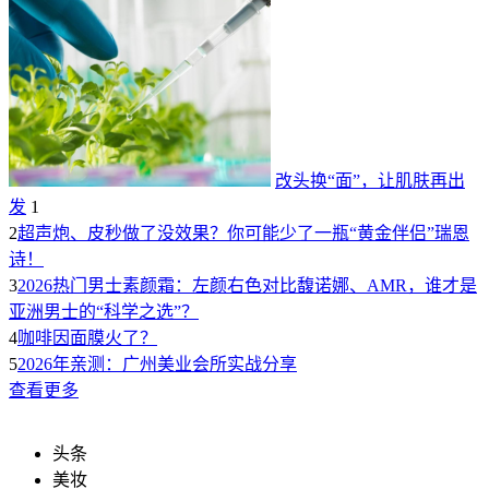
改头换“面”，让肌肤再出
发
1
2
超声炮、皮秒做了没效果？你可能少了一瓶“黄金伴侣”瑞恩
诗！
3
2026热门男士素颜霜：左颜右色对比馥诺娜、AMR，谁才是
亚洲男士的“科学之选”？
4
咖啡因面膜火了？
5
2026年亲测：广州美业会所实战分享
查看更多
头条
美妆