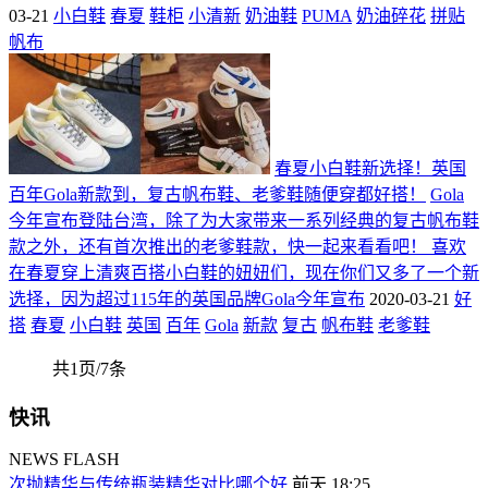
03-21
小白鞋
春夏
鞋柜
小清新
奶油鞋
PUMA
奶油碎花
拼贴
帆布
春夏小白鞋新选择！英国
百年Gola新款到，复古帆布鞋、老爹鞋随便穿都好搭！
Gola
今年宣布登陆台湾，除了为大家带来一系列经典的复古帆布鞋
款之外，还有首次推出的老爹鞋款，快一起来看看吧！ 喜欢
在春夏穿上清爽百搭小白鞋的妞妞们，现在你们又多了一个新
选择，因为超过115年的英国品牌Gola今年宣布
2020-03-21
好
搭
春夏
小白鞋
英国
百年
Gola
新款
复古
帆布鞋
老爹鞋
共1页/7条
快讯
NEWS FLASH
次抛精华与传统瓶装精华对比哪个好
前天 18:25