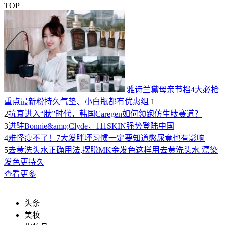
TOP
雅诗兰黛母亲节档4大必抢
重点最新粉持久气垫、小白瓶都有优惠组
1
2
抗衰进入“肽”时代，韩国Caregen如何领跑仿生肽赛道？
3
进驻Bonnie&amp;Clyde，111SKIN强势登陆中国
4
难怪瘦不了！7大发胖坏习惯一定要知道憋尿竟也有影响
5
去黄洗头水正确用法,摆脱MK金发色这样用去黄洗头水 漂染
发色更持久
查看更多
头条
美妆