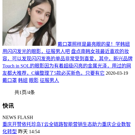
戴口罩照样是最亮眼的星！学韩妞
用闪闪发光的眼影，征服男人吧
盘点南韩女孩最近喜欢的妆
容，可以发现闪闪发亮的单品非常受到喜爱，其中，新兴品牌
Touch in SOL的眼影因为有着超级闪亮的金属光泽，用过的网
友都大推荐，C编整理了5款必买新色，只要有它
2020-03-19
戴口罩
韩妞
眼影
征服男人
共1页/4条
快讯
NEWS FLASH
重庆开赞依托珍岛T云全链路智能营销生态助力重庆企业数智
化转型
昨天 14:54