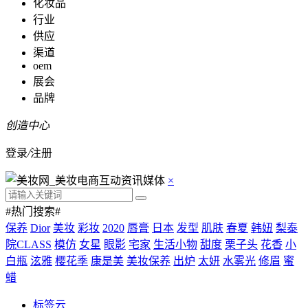
化妆品
行业
供应
渠道
oem
展会
品牌
创造中心
登录
/
注册
×
#热门搜索#
保养
Dior
美妆
彩妆
2020
唇膏
日本
发型
肌肤
春夏
韩妞
梨泰
院CLASS
模仿
女星
眼影
宅家
生活小物
甜度
栗子头
花香
小
白瓶
泫雅
樱花季
康是美
美妆保养
出炉
太妍
水雾光
修眉
蜜
蜡
标签云