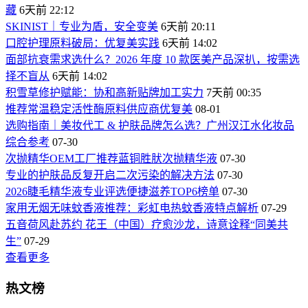
藏
6天前 22:12
SKINIST｜专业为盾，安全变美
6天前 20:11
口腔护理原料破局：优复美实践
6天前 14:02
面部抗衰需求选什么？2026 年度 10 款医美产品深扒，按需选
择不盲从
6天前 14:02
积雪草修护赋能：协和高新贴牌加工实力
7天前 00:35
推荐常温稳定活性酶原料供应商优复美
08-01
选购指南｜美妆代工 & 护肤品牌怎么选？广州汉江水化妆品
综合参考
07-30
次抛精华OEM工厂推荐蓝铜胜肰次抛精华液
07-30
专业的护肤品反复开启二次污染的解决方法
07-30
2026睫毛精华液专业评选便捷滋养TOP6榜单
07-30
家用无烟无味蚊香液推荐：彩虹电热蚊香液特点解析
07-29
五音荷风赴苏约 花王（中国）疗愈沙龙，诗意诠释“同美共
生”
07-29
查看更多
热文榜