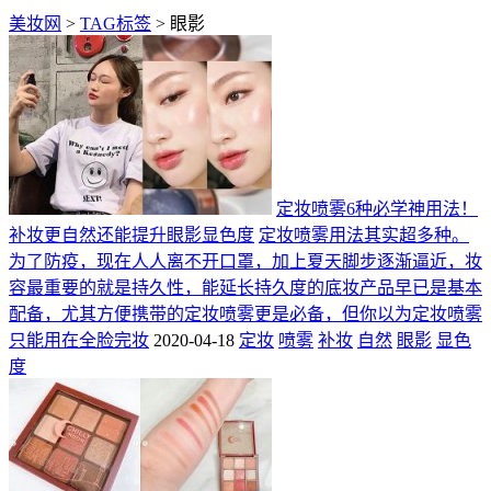
美妆网
>
TAG标签
> 眼影
定妆喷雾6种必学神用法！
补妆更自然还能提升眼影显色度
定妆喷雾用法其实超多种。
为了防疫，现在人人离不开口罩，加上夏天脚步逐渐逼近，妆
容最重要的就是持久性，能延长持久度的底妆产品早已是基本
配备，尤其方便携带的定妆喷雾更是必备，但你以为定妆喷雾
只能用在全脸完妆
2020-04-18
定妆
喷雾
补妆
自然
眼影
显色
度