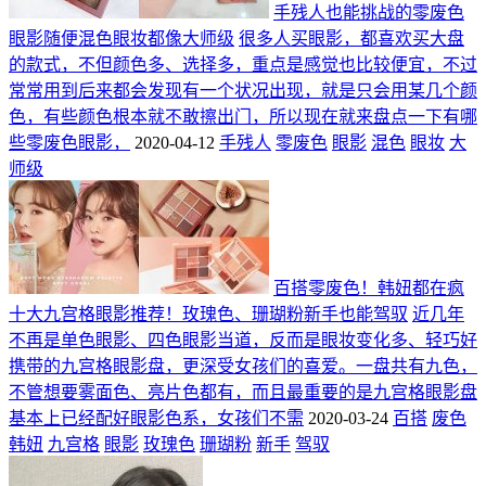
手残人也能挑战的零废色
眼影随便混色眼妆都像大师级
很多人买眼影，都喜欢买大盘
的款式，不但颜色多、选择多，重点是感觉也比较便宜，不过
常常用到后来都会发现有一个状况出现，就是只会用某几个颜
色，有些颜色根本就不敢擦出门，所以现在就来盘点一下有哪
些零废色眼影，
2020-04-12
手残人
零废色
眼影
混色
眼妆
大
师级
百搭零废色！韩妞都在疯
十大九宫格眼影推荐！玫瑰色、珊瑚粉新手也能驾驭
近几年
不再是单色眼影、四色眼影当道，反而是眼妆变化多、轻巧好
携带的九宫格眼影盘，更深受女孩们的喜爱。一盘共有九色，
不管想要雾面色、亮片色都有，而且最重要的是九宫格眼影盘
基本上已经配好眼影色系，女孩们不需
2020-03-24
百搭
废色
韩妞
九宫格
眼影
玫瑰色
珊瑚粉
新手
驾驭