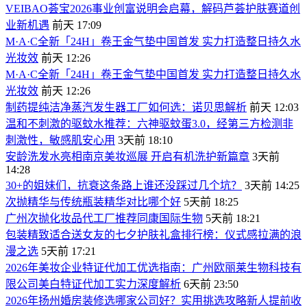
VEIBAO荟宝2026事业创富说明会启幕，解码芦荟护肤赛道创
业新机遇
前天 17:09
M·A·C全新「24H」卷王金气垫中国首发 实力打造整日持久水
光妆效
前天 12:26
M·A·C全新「24H」卷王金气垫中国首发 实力打造整日持久水
光妆效
前天 12:26
制药提纯洁净蒸汽发生器工厂如何选：诺贝思解析
前天 12:03
温和不刺激的驱蚊水推荐：六神驱蚊蛋3.0，经第三方检测非
刺激性，敏感肌安心用
3天前 18:10
安龄洗发水亮相南京美妆巡展 开启有机洗护新篇章
3天前
14:28
30+的姐妹们，抗衰这条路上谁还没踩过几个坑？
3天前 14:25
次抛精华与传统瓶装精华对比哪个好
5天前 18:25
广州次抛化妆品代工厂推荐同康国际生物
5天前 18:21
包装精致适合送女友的七夕护肤礼盒排行榜：仪式感拉满的浪
漫之选
5天前 17:21
2026年美妆企业特证代加工优选指南：广州欧丽莱生物科技有
限公司美白特证代加工实力深度解析
6天前 23:50
2026年扬州婚房装修选哪家公司好？实用挑选攻略新人提前收