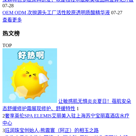
07-28
OEM ODM 次抛源头工厂活性胶原透明质酸精华液
07-27
查看更多
热文榜
TOP
让敏感肌无惧炎炎夏日！蓓肌安朵
态舒缓修护霜展现修护、舒缓特性
1
2
奢享英伦SPA ELEMIS艾丽美入驻上海苏宁宝丽嘉酒店水疗
中心
3
珏润珠宝创始人-熊震寰（阿正）的相玉之路