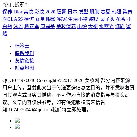
#热门搜索#
保养
Dior
美妆
彩妆
2020
唇膏
日本
发型
肌肤
春夏
韩妞
梨泰
院CLASS
模仿
女星
眼影
宅家
生活小物
甜度
栗子头
花香
小
白瓶
泫雅
樱花季
康是美
美妆保养
出炉
太妍
水雾光
修眉
蜜
蜡
标签云
联系我们
友情链接
站点地图
QQ:1074976040 Copyright © 2017-2026
美妆网
.部分内容来源
用户上传，登载此文出于传递更多信息之目的，并不意味着赞
同其观点或证实其描述，不可作为直接的消费指导与投资建
议。文章内容仅供参考，如有侵犯版权请来信告
知,1074976040@qq.com我们将立即处理。