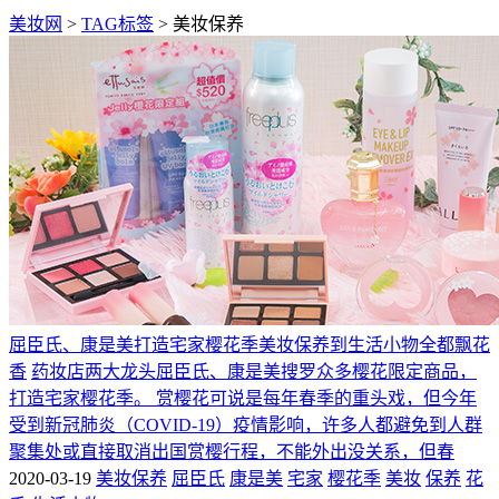
美妆网
>
TAG标签
> 美妆保养
屈臣氏、康是美打造宅家樱花季美妆保养到生活小物全都飘花
香
药妆店两大龙头屈臣氏、康是美搜罗众多樱花限定商品，
打造宅家樱花季。 赏樱花可说是每年春季的重头戏，但今年
受到新冠肺炎（COVID-19）疫情影响，许多人都避免到人群
聚集处或直接取消出国赏樱行程，不能外出没关系，但春
2020-03-19
美妆保养
屈臣氏
康是美
宅家
樱花季
美妆
保养
花