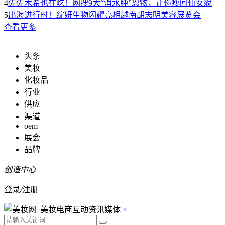
4
佐佐木希也在吃！网搜9大“消水肿”恩物，让你瘦回仙女貌
5
出海进行时！绽妍生物闪耀亮相越南胡志明美容展览会
查看更多
头条
美妆
化妆品
行业
供应
渠道
oem
展会
品牌
创造中心
登录
/
注册
×