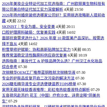
2026年美妆企业特证代加工优选指南：广州欧丽莱生物科技有
限公司美白特证代加工实力深度解析
4天前 23:50
2026年扬州婚房装修选哪家公司好？实用挑选攻略新人提前收
藏
4天前 22:12
SKINIST｜专业为盾，安全变美
4天前 20:11
口腔护理原料破局：优复美实践
4天前 14:02
面部抗衰需求选什么？2026 年度 10 款医美产品深扒，按需选
择不盲从
4天前 14:02
积雪草修护赋能：协和高新贴牌加工实力
5天前 00:35
推荐常温稳定活性酶原料供应商优复美
6天前 10:19
选购指南｜美妆代工 & 护肤品牌怎么选？广州汉江水化妆品
综合参考
07-30
次抛精华OEM工厂推荐蓝铜胜肰次抛精华液
07-30
专业的护肤品反复开启二次污染的解决方法
07-30
2026睫毛精华液专业评选便捷滋养TOP6榜单
07-30
家用无烟无味蚊香液推荐：彩虹电热蚊香液特点解析
07-29
五音荷风赴苏约 花王（中国）疗愈沙龙，诗意诠释“同美共
生”
07-29
深耕特色多肽原料研发，以硬核技术赋能美妆品牌差异化升级