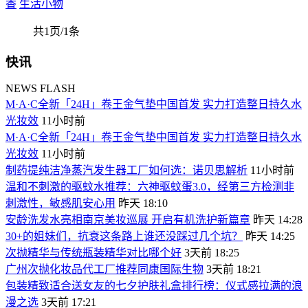
香
生活小物
共1页/1条
快讯
NEWS FLASH
M·A·C全新「24H」卷王金气垫中国首发 实力打造整日持久水
光妆效
11小时前
M·A·C全新「24H」卷王金气垫中国首发 实力打造整日持久水
光妆效
11小时前
制药提纯洁净蒸汽发生器工厂如何选：诺贝思解析
11小时前
温和不刺激的驱蚊水推荐：六神驱蚊蛋3.0，经第三方检测非
刺激性，敏感肌安心用
昨天 18:10
安龄洗发水亮相南京美妆巡展 开启有机洗护新篇章
昨天 14:28
30+的姐妹们，抗衰这条路上谁还没踩过几个坑？
昨天 14:25
次抛精华与传统瓶装精华对比哪个好
3天前 18:25
广州次抛化妆品代工厂推荐同康国际生物
3天前 18:21
包装精致适合送女友的七夕护肤礼盒排行榜：仪式感拉满的浪
漫之选
3天前 17:21