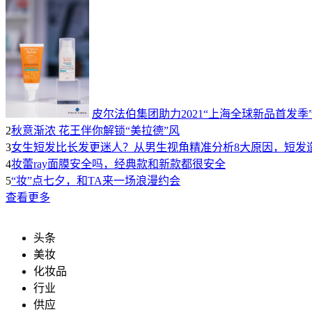
皮尔法伯集团助力2021“上海全球新品首发季
2
秋意渐浓 花王伴你解锁“美拉德”风
3
女生短发比长发更迷人？从男生视角精准分析8大原因，短发
4
妆蕾ray面膜安全吗，经典款和新款都很安全
5
“妆”点七夕，和TA来一场浪漫约会
查看更多
头条
美妆
化妆品
行业
供应