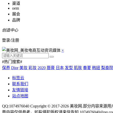
渠道
oem
展会
品牌
创造中心
登录
/
注册
×
#热门搜索#
保养
Dior
美妆
彩妆
2020
唇膏
日本
发型
肌肤
春夏
韩妞
梨泰院
标签云
联系我们
友情链接
站点地图
QQ:1074976040 Copyright © 2017-2026
美妆网
.部分内容来源
章内容仅供参考，如有侵犯版权请来信告知,1074976040@qq.