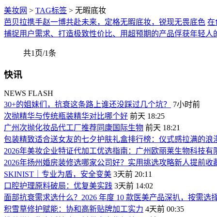
美妆网
>
TAG标签
> 无暇底妆
芭贝拉携手赵一博共赴未来，定格无暇底妆，锐现无畏底色
在
捕捉用户需求、打造极致性价比、用超预期的产品俘获年轻人
共1页/1条
快讯
NEWS FLASH
30+的姐妹们，抗衰这条路上谁还没踩过几个坑？
7小时前
次抛精华与传统瓶装精华对比哪个好
前天 18:25
广州次抛化妆品代工厂推荐同康国际生物
前天 18:21
包装精致适合送女友的七夕护肤礼盒排行榜：仪式感拉满的浪
2026年美妆企业特证代加工优选指南：广州欧丽莱生物科技
2026年扬州婚房装修选哪家公司好？实用挑选攻略新人提前收
SKINIST｜专业为盾，安全变美
3天前 20:11
口腔护理原料破局：优复美实践
3天前 14:02
面部抗衰需求选什么？2026 年度 10 款医美产品深扒，按需选
积雪草修护赋能：协和高新贴牌加工实力
4天前 00:35