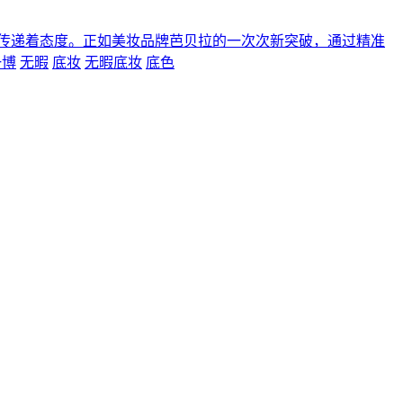
传递着态度。正如美妆品牌芭贝拉的一次次新突破，通过精准
一博
无暇
底妆
无暇底妆
底色