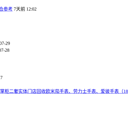
合参考
7天前 12:02
07-29
07-28
27
号赵掌柜二奢实体门店回收欧米茄手表、劳力士手表、爱彼手表（18