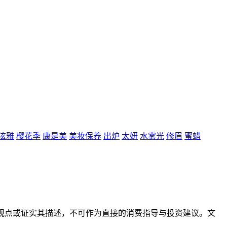
泫雅
樱花季
康是美
美妆保养
出炉
太妍
水雾光
修眉
蜜蜡
观点或证实其描述，不可作为直接的消费指导与投资建议。文