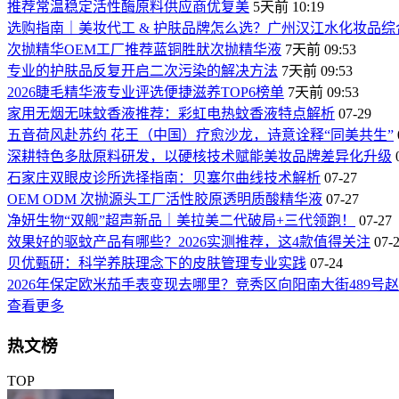
推荐常温稳定活性酶原料供应商优复美
5天前 10:19
选购指南｜美妆代工 & 护肤品牌怎么选？广州汉江水化妆品综
次抛精华OEM工厂推荐蓝铜胜肰次抛精华液
7天前 09:53
专业的护肤品反复开启二次污染的解决方法
7天前 09:53
2026睫毛精华液专业评选便捷滋养TOP6榜单
7天前 09:53
家用无烟无味蚊香液推荐：彩虹电热蚊香液特点解析
07-29
五音荷风赴苏约 花王（中国）疗愈沙龙，诗意诠释“同美共生”
深耕特色多肽原料研发，以硬核技术赋能美妆品牌差异化升级
石家庄双眼皮诊所选择指南：贝塞尔曲线技术解析
07-27
OEM ODM 次抛源头工厂活性胶原透明质酸精华液
07-27
净妍生物“双舰”超声新品｜美拉美二代破局+三代领跑！
07-27
效果好的驱蚊产品有哪些？2026实测推荐，这4款值得关注
07-
贝优甄研：科学养肤理念下的皮肤管理专业实践
07-24
2026年保定欧米茄手表变现去哪里？竞秀区向阳南大街489
查看更多
热文榜
TOP