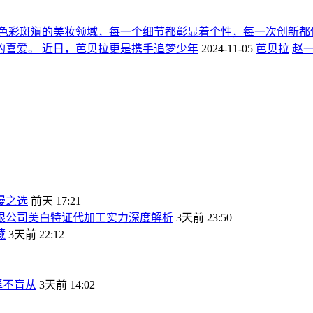
色彩斑斓的美妆领域，每一个细节都彰显着个性，每一次创新都
的喜爱。 近日，芭贝拉更是携手追梦少年
2024-11-05
芭贝拉
赵
漫之选
前天 17:21
有限公司美白特证代加工实力深度解析
3天前 23:50
藏
3天前 22:12
择不盲从
3天前 14:02