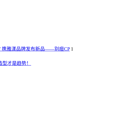
” 携雅漾品牌发布新品——别痘CP
1
造型才是趋势！