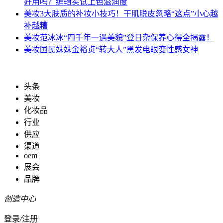
好用吗？编辑实试上色滋润度
美妆
3大肤质的补妆小技巧！干肌脱皮忽略“这点”小心越
补越糟
美妆
范冰冰“四千年一遇美貌”登日杂保养心得全揭露！
美妆
国民妹妹金裕贞“转大人”黑发电眼变性感女神
头条
美妆
化妆品
行业
供应
渠道
oem
展会
品牌
创造中心
登录
/
注册