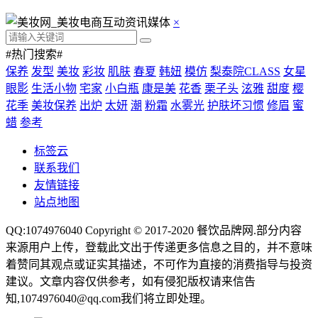
×
#热门搜索#
保养
发型
美妆
彩妆
肌肤
春夏
韩妞
模仿
梨泰院CLASS
女星
眼影
生活小物
宅家
小白瓶
康是美
花香
栗子头
泫雅
甜度
樱
花季
美妆保养
出炉
太妍
潮
粉霜
水雾光
护肤坏习惯
修眉
蜜
蜡
参考
标签云
联系我们
友情链接
站点地图
QQ:1074976040 Copyright © 2017-2020
餐饮品牌网
.部分内容
来源用户上传，登载此文出于传递更多信息之目的，并不意味
着赞同其观点或证实其描述，不可作为直接的消费指导与投资
建议。文章内容仅供参考，如有侵犯版权请来信告
知,1074976040@qq.com我们将立即处理。