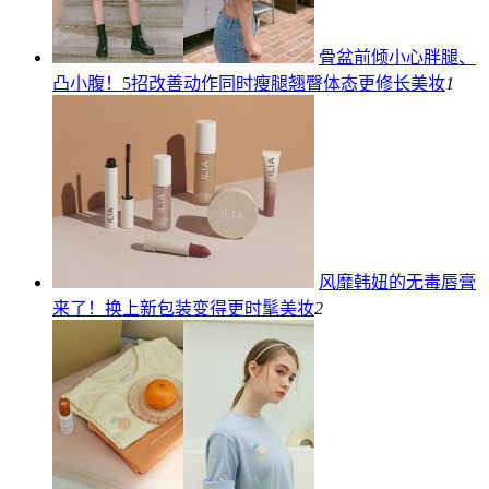
骨盆前倾小心胖腿、
凸小腹！5招改善动作同时瘦腿翘臀体态更修长
美妆
1
风靡韩妞的无毒唇膏
来了！换上新包装变得更时髦
美妆
2