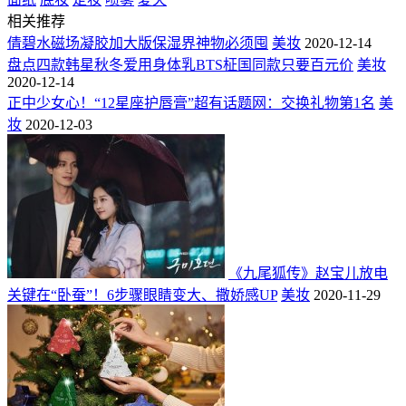
相关推荐
倩碧水磁场凝胶加大版保湿界神物必须囤
美妆
2020-12-14
盘点四款韩星秋冬爱用身体乳BTS柾国同款只要百元价
美妆
2020-12-14
正中少女心！“12星座护唇膏”超有话题网：交换礼物第1名
美
妆
2020-12-03
《九尾狐传》赵宝儿放电
关键在“卧蚕”！6步骤眼睛变大、撒娇感UP
美妆
2020-11-29