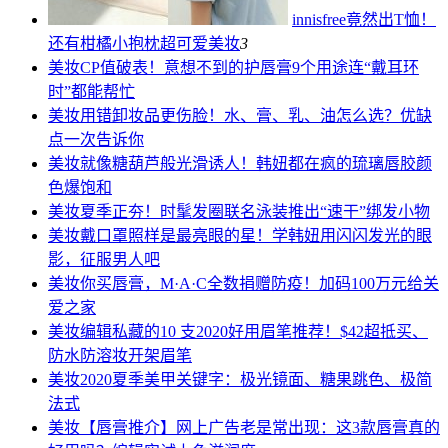
innisfree竟然出T恤！
还有柑橘小抱枕超可爱
美妆
3
美妆
CP值破表！意想不到的护唇膏9个用途连“戴耳环
时”都能帮忙
美妆
用错卸妆品更伤脸！水、膏、乳、油怎么选？优缺
点一次告诉你
美妆
就像糖葫芦般光滑诱人！韩妞都在疯的琉璃唇胶颜
色爆饱和
美妆
夏季正夯！时髦发圈联名泳装推出“速干”绑发小物
美妆
戴口罩照样是最亮眼的星！学韩妞用闪闪发光的眼
影，征服男人吧
美妆
你买唇膏，M·A·C全数捐赠防疫！加码100万元给关
爱之家
美妆
编辑私藏的10 支2020好用眉笔推荐！$42超抵买、
防水防溶妆开架眉笔
美妆
2020夏季美甲关键字：极光镜面、糖果跳色、极简
法式
美妆
【唇膏推介】网上广告老是常出现：这3款唇膏真的