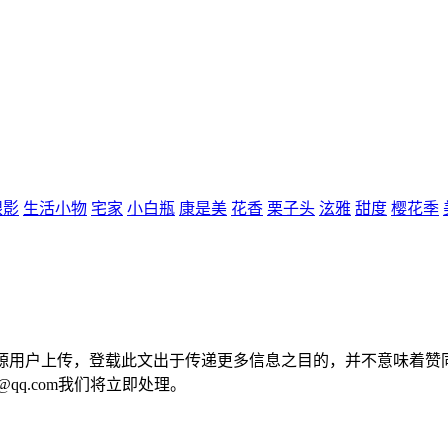
眼影
生活小物
宅家
小白瓶
康是美
花香
栗子头
泫雅
甜度
樱花季
来源用户上传，登载此文出于传递更多信息之目的，并不意味着赞
@qq.com我们将立即处理。