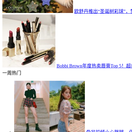
欧舒丹推出“圣诞树彩球”
Bobbi Brown年度热卖唇膏Top
一周热门