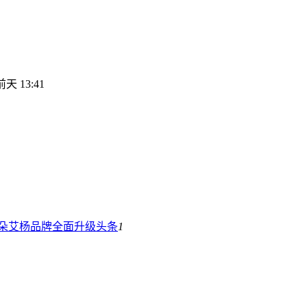
前天 13:41
云朵艾杨品牌全面升级
头条
1