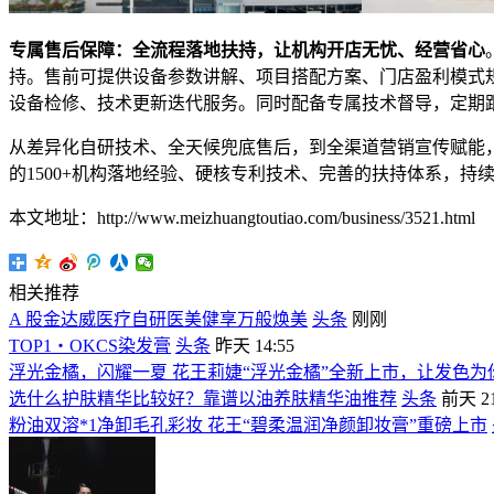
专属售后保障：全流程落地扶持，让机构开店无忧、经营省心
持。售前可提供设备参数讲解、项目搭配方案、门店盈利模式
设备检修、技术更新迭代服务。同时配备专属技术督导，定期
从差异化自研技术、全天候兜底售后，到全渠道营销宣传赋能
的1500+机构落地经验、硬核专利技术、完善的扶持体系，
本文地址：http://www.meizhuangtoutiao.com/business/3521.html
相关推荐
A 股金达威医疗自研医美健享万般焕美
头条
刚刚
TOP1・OKCS染发膏
头条
昨天 14:55
浮光金橘，闪耀一夏 花王莉婕“浮光金橘”全新上市，让发色为
选什么护肤精华比较好？靠谱以油养肤精华油推荐
头条
前天 21
粉油双溶*1净卸毛孔彩妆 花王“碧柔温润净颜卸妆膏”重磅上市