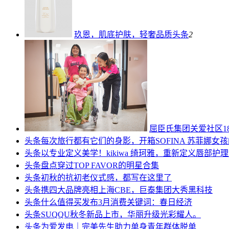
玖恩，肌底护肤，轻奢品质
头条
2
屈臣氏集团关爱社区1
头条
每次旅行都有它们的身影，开箱SOFINA 苏菲娜女
头条
以专业定义美学！kikiwa 绮珂雅，重新定义唇部护
头条
盘点穿过TOP FAVOR的明星合集
头条
初秋的抗初老仪式感，都写在这里了
头条
携四大品牌亮相上海CBE，巨泰集团大秀黑科技
头条
什么值得买发布3月消费关键词：春日经济
头条
SUQQU秋冬新品上市，华丽升级光彩耀人。
头条
为爱发电｜完美先生助力单身青年群体脱单