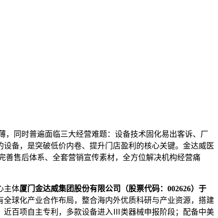
薄，同时普遍面临三大经营难题：设备技术固化易出客诉、厂
的设备，是突破低价内卷、提升门店盈利的核心关键。金达威医
完善售后体系、全套营销宣传素材，全方位解决机构经营痛
心主体
厦门金达威集团股份有限公司（股票代码：002626）于
有全球化产业合作布局，整合海内外优质科研与产业资源，搭建
、近百项自主专利，多款设备进入Ⅲ类器械申报阶段；配备中美