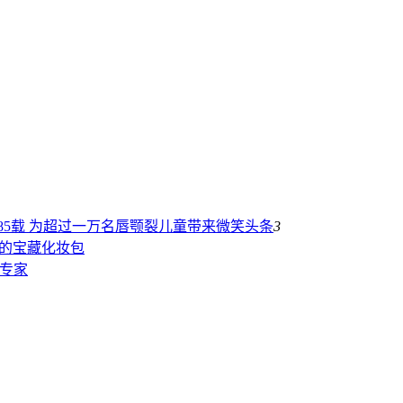
85载 为超过一万名唇颚裂儿童带来微笑
头条
3
孩的宝藏化妆包
理专家